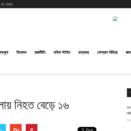
 in / Join
েলাধুলা
বিনোদন
রাজনীতি
লাইফ স্টাইল
রান্নাঘর
সোশ্যাল মিডিয়া
জান
মলায় নিহত বেড়ে ১৬
বা
দক্
Au
er