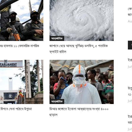
কেন
জান
Au
আন্তর্জাতিক
ের হামলায় ১১ বেসামরিক নাগরিক
জাপানে ধেয়ে আসছে ঘূর্ণিঝড় ডলফিন, ৫ শতাধিক
ফ্লাইট বাতিল
ইরা
Ju
উগা
২১
Ju
আন্তর্জাতিক
ী মিশনে সেনা পাঠাবে উগান্ডা
ডিআর কঙ্গোতে ইবোলা আক্রান্তের সংখ্যা ৪০০০
ছাড়াল
ইরা
ভয়
Ju