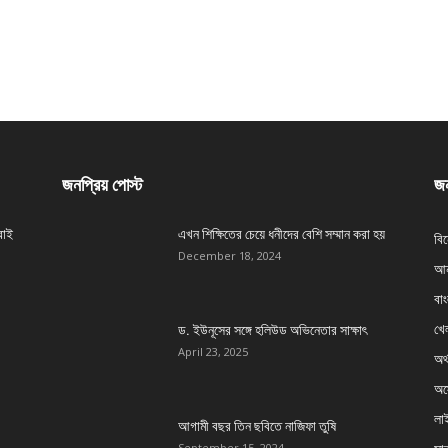
জনপ্রিয় পোস্ট
জন
বাই
এখন শিক্ষিতের চেয়ে ধনীদের বেশি সম্মান করা হয়
বি
December 18, 2024
আন
বা
খেল
ড. ইউনূসের সঙ্গে হলিউড অভিনেতার সাক্ষাৎ
April 23, 2025
অর্
অস্
লা
আগামী বছর তিন ছবিতে নাজিফা তুষি
September 15, 2024