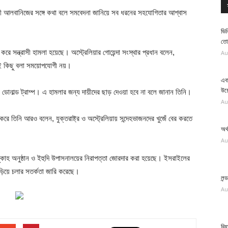
্ত্রী আলবানিজের সঙ্গে কথা বলে সমবেদনা জানিয়ে সব ধরনের সহযোগিতার আশ্বাস
ভিন
তো
ে সন্ত্রাসী হামলা হয়েছে। অস্ট্রেলিয়ার গোয়েন্দা সংস্থার প্রধান বলেন,
Au
নই কিছু বলা সময়োপযোগী নয়।
এব
উয়
্ট ডোনাল্ড ট্রাম্প। এ হামলার জন্য দায়ীদের ছাড় দেওয়া হবে না বলে জানান তিনি।
Au
করে তিনি আরও বলেন, যুক্তরাষ্ট্র ও অস্ট্রেলিয়ায় সন্দেহভাজনদের খুজেঁ বের করতে
অর্
Au
হানুকাহ অনুষ্ঠান ও ইহুদি উপাসনালয়ের নিরাপত্তা জোরদার করা হয়েছে। ইসরাইলের
়িয়ে চলার সতর্কতা জারি করেছে।
লন
Au
রি