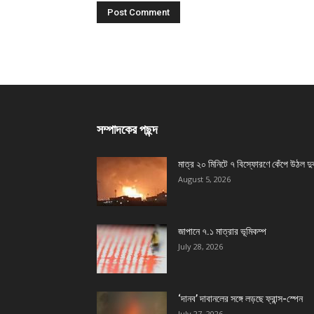
সম্পাদকের পছন্দ
মাত্র ২০ মিনিটে ৭ বিস্ফোরণে কেঁপে উঠল দু
August 5, 2026
জাপানে ৭.১ মাত্রার ভূমিকম্প
July 28, 2026
‘দানব’ দাবানলের সঙ্গে লড়ছে ফ্রান্স-স্পেন
July 27, 2026