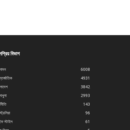
প্রিয় বিভাগ
নোদন
6008
্তর্জাতিক
4931
ংলাদেশ
3842
াধুলা
2993
থনীতি
143
ট্রেলিয়া
96
ইফ স্টাইল
61