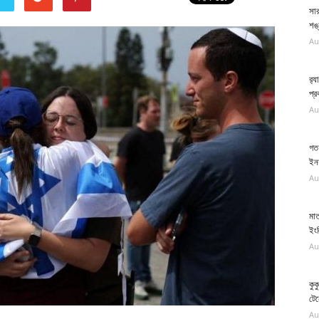
সার
শঙ্
Au
র‍
প্র
Au
গত 
ইনফ
Au
মাত
ইং
Au
কুক
টে
Au