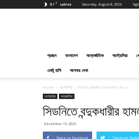
C
8.1
Saturday, August 8, 2026
Sign
sydney
প্রবাসবাংলানিউজ
ডট
কম
:
Online
Bangla
প্রচ্ছদ
বাংলাদেশ
আন্তর্জাতিক
অস্ট্রেলিয়া
খ
News
Everyday
একটু হাসি
আপনার লেখা
Home
অস্ট্রেলিয়া
সিডনিতে বন্দুকধারীর হামলায় নিহত বেড়ে ১৬
অস্ট্রেলিয়া
আন্তর্জাতিক
সিডনিতে বন্দুকধারীর হা
December 15, 2025
Share on Facebook
Tweet on Twitt