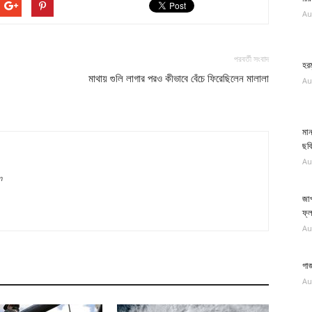
Au
পরবর্তী সংবাদ
হরম
মাথায় গুলি লাগার পরও কীভাবে বেঁচে ফিরেছিলেন মালালা
Au
মা
ছবি
Au
m
জা
ফ্
Au
গাজ
Au