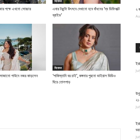
বিনোদন
াজার পক্ষে এখনো সোচ্চার
এবার টরন্টো উৎসবে দেখানো হবে বাঁধনের ‘দ্য ডিফিকাল্ট
২ ক
ব্রাইড’
Au
ইরা
বিনোদন
Ju
য় সাজানো গাউনে নজর কাড়লেন
‘পাকিস্তানি বর চাই’, কঙ্গনার পুরনো ভাইরাল ভিডিও
ঘিরে তোলপাড়
উগা
২১
Ju
ইরা
ভয়
Ju