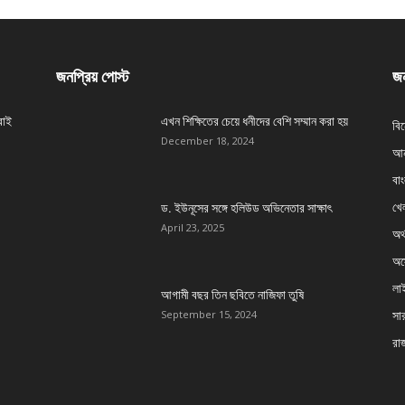
জনপ্রিয় পোস্ট
জন
বাই
এখন শিক্ষিতের চেয়ে ধনীদের বেশি সম্মান করা হয়
বি
December 18, 2024
আন
বা
খেল
ড. ইউনূসের সঙ্গে হলিউড অভিনেতার সাক্ষাৎ
April 23, 2025
অর্
অস্
লা
আগামী বছর তিন ছবিতে নাজিফা তুষি
সার
September 15, 2024
রা