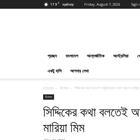
C
17.9
Friday, August 7, 2026
Sign i
sydney
প্রবাসবাংলানিউজ
ডট
কম
:
Online
Bangla
প্রচ্ছদ
বাংলাদেশ
আন্তর্জাতিক
অস্ট্রেলিয়া
খ
News
Everyday
একটু হাসি
আপনার লেখা
Home
বিনোদন
সিদ্দিকের কথা বলতেই অনুষ্ঠানস্থল ত্যাগ করলেন মারিয়া
বিনোদন
সিদ্দিকের কথা বলতেই অন
মারিয়া মিম