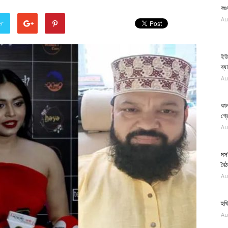
বগ
Au
er
ইউ
ব্য
Au
কাল
গ্র
Au
মস
বৈ
Au
হুথ
Au