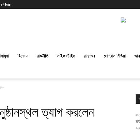
n / Join
েলাধুলা
বিনোদন
রাজনীতি
লাইফ স্টাইল
রান্নাঘর
সোশ্যাল মিডিয়া
জান
 মিম
ুষ্ঠানস্থল ত্যাগ করলেন
থান
দু
Au