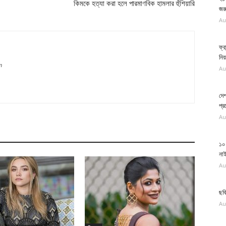
কিমকে হত্যা করা হলে পারমাণবিক হামলার হুঁশিয়ারি
জর
Au
ফ্র
নিয়ন
m
Au
দেশ
প্র
Au
১০ 
না
Au
ছবি
Au