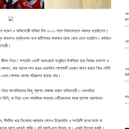
কেন
জান
Au
লোচিত মডেল ও অভিনেত্রী মারিয়া মিম ২০১২ সালে বিবাহবন্ধনে আবদ্ধ হয়েছিলেন।
বপ্ন থাকলেও ব্যক্তিগত নানা জটিলতায় মাঝপথে তাকে থেমে যেতে হয়েছিল। বর্তমানে
ফ্ল
িনেত্রী।
Au
ন নিয়ে। সম্প্রতি একটি অ্যাওয়ার্ড অনুষ্ঠানে উপস্থিত হয়ে নিজের ফ্যাশন ও
নে জানান, তার পরনের লাল রঙের ওয়েস্টার্ন পোশাকটি ওমরাহ পালন করতে গিয়ে সৌদি
এবা
ডিফ
ও এমন পোশাক কেনার পরিকল্পনা রয়েছে তার।
Au
ে নিয়ে সাংবাদিকদের কিছু প্রশ্নে মেজাজ হারান অভিনেত্রী। একপর্যায়ে
ভা
রেন তিনি, যা নিয়ে এখন সামাজিক মাধ্যমে নেটিজেনদের মাঝে ব্যাপক আলোচনা-
Au
, দীর্ঘদিন ধরে সিনেমার প্রস্তাব পেলেও চিত্রনাট্য ও সহশিল্পী মনের মতো না
 অনেক আগে থেকেই পাচ্ছি। বাট ব্যাটে-বলে মিলছে না। একটা সিনেমা করছি।