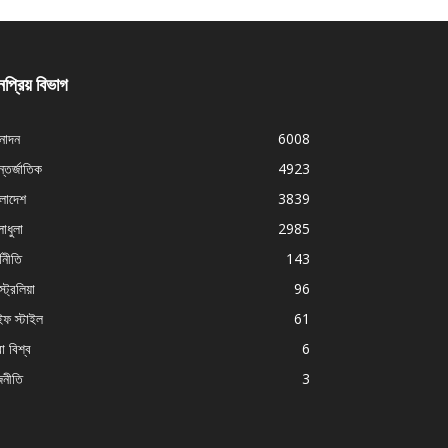
প্রিয় বিভাগ
নোদন
6008
্তর্জাতিক
4923
ংলাদেশ
3839
াধুলা
2985
থনীতি
143
ট্রেলিয়া
96
ইফ স্টাইল
61
া বিশ্ব
6
জনীতি
3