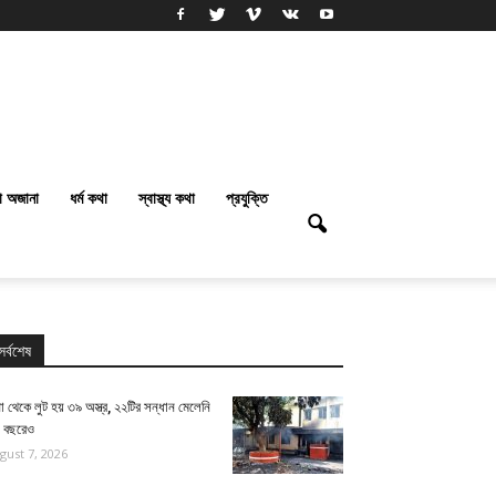
া অজানা
ধর্ম কথা
স্বাস্থ্য কথা
প্রযুক্তি
সর্বশেষ
া থেকে লুট হয় ৩৯ অস্ত্র, ২২টির সন্ধান মেলেনি
ই বছরেও
gust 7, 2026