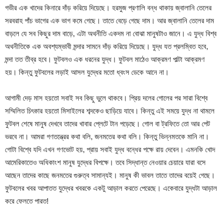
গভীর এক খাদের কিনারে দাঁড় করিয়ে দিয়েছে। হরমুজ প্রণালি বন্ধ থাকায় জ্বালানি তেলের
সরবরাহ পাঁচ ভাগের এক ভাগ কমে গেছে। তাতে বেড়ে গেছে দাম। আর জ্বালানি তেলের দাম
বাড়লে যে সব কিছুর দাম বাড়ে, এটা অথনীতি একদম না বোঝা মানুষটাও জানে। এ যুদ্ধ বিশ্ব
অথনীতিকে এক অবশ্যম্ভাবী মন্দার সামনে দাঁড় করিয়ে দিয়েছে। যুদ্ধ যত প্রলম্বিত হবে,
মন্দা তত তীব্র হবে। ফুটবলও এক ধরনের যুদ্ধ। ফুটবল মাঠেও আক্রমণ পাল্টা আক্রমণ
হয়। কিন্তু ফুটবলের লড়াই আসল যুদ্ধের মতো ধ্বংস ডেকে আনে না।
আগামী দেড় মাস হয়তো সবাই সব কিছু ভুলে থাকবে। প্রিয় দলের গোলের পর সারা বিশ্বে
সম্মিলিত চিৎকার হয়তো মিসাইলের শব্দকেও ছাড়িয়ে যাবে। কিন্তু এই সময়ে যুদ্ধ না থামলে
ফুটবল শেষে মানুষ দেখবে তাদের খাবার প্লেটে টান পড়েছে। গোল বা ট্রফিতে তো আর পেট
ভরবে না। আমরা গণতন্ত্রের কথা বলি, জনমতের কথা বলি। কিন্তু ভিন্নমতকে মানি না।
গোটা বিশ্বে যদি এখন গণভোট হয়, প্রায় সবাই যুদ্ধ বন্ধের পক্ষে রায় দেবেন। এমনকি খোদ
আমেরিকাতেও অধিকাংশ মানুষ যুদ্ধের বিপক্ষে। তবে সিদ্ধান্ত নেওয়ার চেয়ারে যারা বসে
আছেন তাদের কাছে জনমতের গুরুত্ব সামান্যই। মানুষ কী ভাবল তাতে তাদের বয়েই গেছে।
ফুটবলের খবর আপাতত যুদ্ধের খবরকে একটু আড়াল করতে পেরেছে। একেবারে যুদ্ধটা আড়াল
করে ফেলতে পারত!