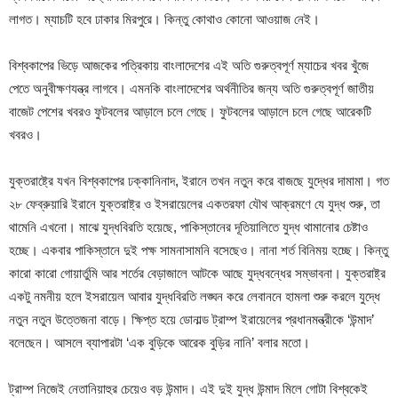
লাগত। ম্যাচটি হবে ঢাকার মিরপুরে। কিন্তু কোথাও কোনো আওয়াজ নেই।
বিশ্বকাপের ভিড়ে আজকের পত্রিকায় বাংলাদেশের এই অতি গুরুত্বপূর্ণ ম্যাচের খবর খুঁজে
পেতে অনুবীক্ষণযন্ত্র লাগবে। এমনকি বাংলাদেশের অর্থনীতির জন্য অতি গুরুত্বপূর্ণ জাতীয়
বাজেট পেশের খবরও ফুটবলের আড়ালে চলে গেছে। ফুটবলের আড়ালে চলে গেছে আরেকটি
খবরও।
যুক্তরাষ্ট্রে যখন বিশ্বকাপের ঢক্কানিনাদ, ইরানে তখন নতুন করে বাজছে যুদ্ধের দামামা। গত
২৮ ফেব্রুয়ারি ইরানে যুক্তরাষ্ট্র ও ইসরায়েলের একতরফা যৌথ আক্রমণে যে যুদ্ধ শুরু, তা
থামেনি এখনো। মাঝে যুদ্ধবিরতি হয়েছে, পাকিস্তানের দূতিয়ালিতে যুদ্ধ থামানোর চেষ্টাও
হচ্ছে। একবার পাকিস্তানে দুই পক্ষ সামনাসামনি বসেছেও। নানা শর্ত বিনিময় হচ্ছে। কিন্তু
কারো কারো গোয়ার্তুমি আর শর্তের বেড়াজালে আটকে আছে যুদ্ধবন্ধের সম্ভাবনা। যুক্তরাষ্ট্র
একটু নমনীয় হলে ইসরায়েল আবার যুদ্ধবিরতি লঙ্ঘন করে লেবাননে হামলা শুরু করলে যুদ্ধে
নতুন নতুন উত্তেজনা বাড়ে। ক্ষিপ্ত হয়ে ডোনাল্ড ট্রাম্প ইরায়েলের প্রধানমন্ত্রীকে ‘উন্মাদ’
বলেছেন। আসলে ব্যাপারটা ‘এক বুড়িকে আরেক বুড়ির নানি’ বলার মতো।
ট্রাম্প নিজেই নেতানিয়াহুর চেয়েও বড় উন্মাদ। এই দুই যুদ্ধ উন্মাদ মিলে গোটা বিশ্বকেই