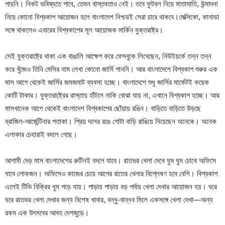
পায়নি। নিকট ভবিষ্যতে পাবে, তেমন বাস্তবতাও নেই। তবে ফুটবল নিয়ে মাতামাতি, উন্মাদনা
নিয়ে কোনো বিশ্বকাপ আয়োজন হলে বাংলাদেশ নিশ্চয়ই সেরা চারে থাকবে।মেক্সিকো, কানাডা
সঙ্গে থাকলেও এবারের বিশ্বকাপের মূল আয়োজক মার্কিন যুক্তরাষ্ট্র।
সেই যুক্তরাষ্ট্রে থাকা এক বাঙালি আক্ষেপ করে ফেসবুকে লিখেছেন, নিউইয়র্কে তন্ন তন্ন
করে খুঁজেও তিনি মেসির নাম লেখা কোনো জার্সি পাননি। আর বাংলাদেশে বিশ্বকাপ শুরুর এক
মাস আগে থেকেই জার্সির জমজমাট ব্যবসা হচ্ছে। বাংলাদেশে শুধু জার্সির মার্কেটই কয়েক
কোটি টাকার। যুক্তরাষ্ট্রের রাস্তায় হাঁটলে নাকি বোঝা যায় না, এখানে বিশ্বকাপ হচ্ছে। আর
মাসখানেক আগে থেকেই বাংলাদেশ বিশ্বকাপের ছোঁয়ায় রঙিন। বাড়িতে বাড়িতে উড়ছে
ব্রাজিল-আর্জেন্টিনার পতাকা। প্রিয় দলের রঙে গোটা বাড়ি রাঙিয়ে নিয়েছেন অনেকে। অনেক
এলাকার চেহারাই বদলে গেছে।
আগামী দেড় মাস বাংলাদেশের রুটিনই বদলে যাবে। রাতভর খেলা দেখে ঘুম ঘুম চোখে অফিসে
যাবে লোকজন। অফিসেও কাজের চেয়ে আগের রাতের খেলার বিশ্লেষণ হবে বেশি। বিশ্বকাপ
এলেই টিভি বিক্রির ধুম পড়ে যায়। পাড়ায় পাড়ায় বড় পর্দায় খেলা দেখার আয়োজন হয়। ঘরে
ঘরে রাতভর খেলা দেখার জন্য বিশেষ খাবার, বন্ধু-বান্ধব মিলে একসঙ্গে খেলা দেখা—অন্য
রকম এক উৎসবের আবহ দেশজুড়ে।