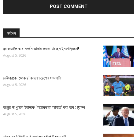
সর্বশেষ
ব্ল্যাকমেইল করে সমর্থন আদায় করতে চাচ্ছেন ইনফান্তিনো!
August 5, 2026
নেইমারকে ‘জোকার’ বললেন রেমোর সভাপতি
August 5, 2026
হরমুজ না খুললে ইরানকে ‘কঠোরভাবে আঘাত’ করা হবে : ট্রাম্প
August 5, 2026
মাত্র ২০ মিনিটে ৭ বিস্ফোরণে কেঁপে উঠল দুবাই