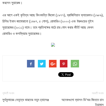
করলেন সুয়ারেজ।
এর আগে একই কৃতিত্ব আছে কিংবদন্তি জিকো (১৯৭৭), ব্রাজিলিয়ান ক্যারেকাও (১৯৮৯),
চিলির ইভান জামোরানো (১৯৯৭, ৫ গোল), রোমারিও (২০০০) এবং উরুগুয়ের লুইস
সুয়ারেজের (২০১১) নামে। তবে প্রতিপক্ষের মাঠে চার গোল করার কীর্তি আছে কেবল
রোমারিও ও কলম্বিয়ার সুয়ারেজের।
পূর্ববর্তী সংবাদ
পরবর্তী সংবাদ
সুর্যকুমারের নেতৃত্বে ভারতের নতুন চ্যালেঞ্জ
অনেকগুলো ব্যালন ডি’অর জিততে চান
ইয়ামাল