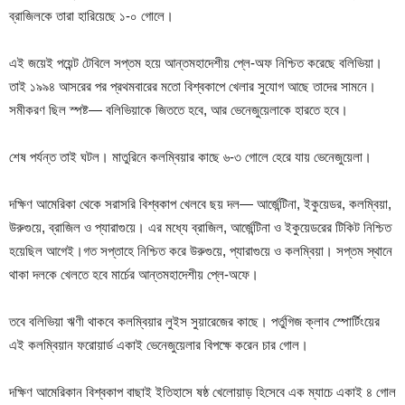
ব্রাজিলকে তারা হারিয়েছে ১-০ গোলে।
এই জয়েই পয়েন্ট টেবিলে সপ্তম হয়ে আন্তমহাদেশীয় প্লে-অফ নিশ্চিত করেছে বলিভিয়া।
তাই ১৯৯৪ আসরের পর প্রথমবারের মতো বিশ্বকাপে খেলার সুযোগ আছে তাদের সামনে।
সমীকরণ ছিল স্পষ্ট— বলিভিয়াকে জিততে হবে, আর ভেনেজুয়েলাকে হারতে হবে।
শেষ পর্যন্ত তাই ঘটল। মাতুরিনে কলম্বিয়ার কাছে ৬-৩ গোলে হেরে যায় ভেনেজুয়েলা।
দক্ষিণ আমেরিকা থেকে সরাসরি বিশ্বকাপ খেলবে ছয় দল— আর্জেন্টিনা, ইকুয়েডর, কলম্বিয়া,
উরুগুয়ে, ব্রাজিল ও প্যারাগুয়ে। এর মধ্যে ব্রাজিল, আর্জেন্টিনা ও ইকুয়েডরের টিকিট নিশ্চিত
হয়েছিল আগেই।গত সপ্তাহে নিশ্চিত করে উরুগুয়ে, প্যারাগুয়ে ও কলম্বিয়া। সপ্তম স্থানে
থাকা দলকে খেলতে হবে মার্চের আন্তমহাদেশীয় প্লে-অফে।
তবে বলিভিয়া ঋণী থাকবে কলম্বিয়ার লুইস সুয়ারেজের কাছে। পর্তুগিজ ক্লাব স্পোর্টিংয়ের
এই কলম্বিয়ান ফরোয়ার্ড একাই ভেনেজুয়েলার বিপক্ষে করেন চার গোল।
দক্ষিণ আমেরিকান বিশ্বকাপ বাছাই ইতিহাসে ষষ্ঠ খেলোয়াড় হিসেবে এক ম্যাচে একাই ৪ গোল