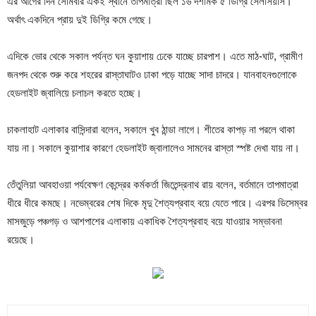
এর আগের দিন সোমবার একই স্থানে তাপমাত্রা ছিল ১৬ দশমিক ৫ ডিগ্রি সেলসিয়াস।
অর্থাৎ একদিনে প্রায় দুই ডিগ্রি কমে গেছে।
এদিকে ভোর থেকে সকাল পর্যন্ত ঘন কুয়াশায় ঢেকে যাচ্ছে চারপাশ। এতে মাঠ-ঘাট, গ্রামীণ
জনপদ থেকে শুরু করে শহরের রাস্তাঘাটও ঢাকা পড়ে যাচ্ছে সাদা চাদরে। যানবাহনগুলোকে
হেডলাইট জ্বালিয়ে চলাচল করতে হচ্ছে।
চাকলাহাট এলাকার বাসিন্দারা বলেন, সকালে খুব ঠান্ডা লাগে। শীতের কাপড় না পরলে থাকা
যায় না। সকালে কুয়াশার কারণে হেডলাইট জ্বালালেও সামনের রাস্তা স্পষ্ট দেখা যায় না।
তেঁতুলিয়া আবহাওয়া পর্যবেক্ষণ কেন্দ্রের কর্মকর্তা জিতেন্দ্রনাথ রায় বলেন, বর্তমানে তাপমাত্রা
ধীরে ধীরে কমছে। নভেম্বরের শেষ দিকে মৃদু শৈত্যপ্রবাহ বয়ে যেতে পারে। এরপর ডিসেম্বর
মাসজুড়ে পঞ্চগড় ও আশপাশের এলাকায় একাধিক শৈত্যপ্রবাহ বয়ে যাওয়ার সম্ভাবনা
রয়েছে।