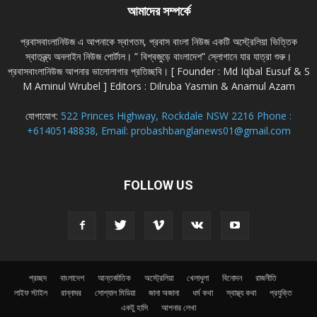
আমাদের সম্পর্কে
প্রবাসবাংলানিউজ এ আপনাকে স্বাগতম, প্রবাস বাংলা নিউজ একটি অস্ট্রেলিয়া ভিত্তিক
স্বাতন্ত্র্য অনলাইন নিউজ পোর্টাল। ” বিশ্বজুড়ে বাংলাদেশ” স্লোগানে যার যাত্রা শুরু।
প্রবাসবাংলানিউজ আপনার ভালোলাগার প্রতিচ্ছবি। [ Founder : Md Iqbal Eusuf & S
M Aminul Wrubel ] Editors : Dilruba Yasmin & Anamul Azam
যোগাযোগ:
522 Princes Highway, Rockdale NSW 2216 Phone :
+61405148838, Email: probashbanglanews01@gmail.com
FOLLOW US
প্রচ্ছদ
বাংলাদেশ
আন্তর্জাতিক
অস্ট্রেলিয়া
খেলাধুলা
বিনোদন
রাজনীতি
লাইফ স্টাইল
রান্নাঘর
সোশ্যাল মিডিয়া
জানা অজানা
ধর্ম কথা
স্বাস্থ্য কথা
প্রযুক্তি
একটু হাসি
আপনার লেখা