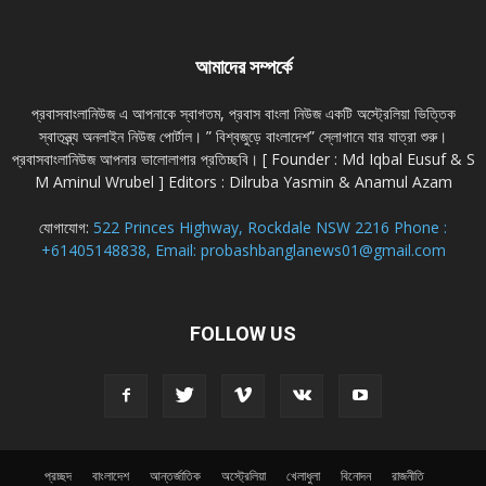
আমাদের সম্পর্কে
প্রবাসবাংলানিউজ এ আপনাকে স্বাগতম, প্রবাস বাংলা নিউজ একটি অস্ট্রেলিয়া ভিত্তিক
স্বাতন্ত্র্য অনলাইন নিউজ পোর্টাল। ” বিশ্বজুড়ে বাংলাদেশ” স্লোগানে যার যাত্রা শুরু।
প্রবাসবাংলানিউজ আপনার ভালোলাগার প্রতিচ্ছবি। [ Founder : Md Iqbal Eusuf & S
M Aminul Wrubel ] Editors : Dilruba Yasmin & Anamul Azam
যোগাযোগ:
522 Princes Highway, Rockdale NSW 2216 Phone :
+61405148838, Email: probashbanglanews01@gmail.com
FOLLOW US
প্রচ্ছদ
বাংলাদেশ
আন্তর্জাতিক
অস্ট্রেলিয়া
খেলাধুলা
বিনোদন
রাজনীতি