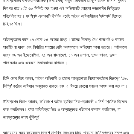
ইমিগ্রেশনের উপ-মহাপরিচালক (অপারেশন) দাতুক লোকমান এফেন্দি রামলি জানান, বুধবার
দিবাগত রাত ১২টা ৩০ মিনিটে শুরু হওয়া এই অভিযানটি গোয়েন্দা নজরদারির ভিত্তিতে
পরিচালিত হয়। সংশ্লিষ্ট এলাকাটি দীর্ঘদিন ধরেই অবৈধ অভিবাসীদের ‘হটস্পট’ হিসেবে
চিহ্নিত ছিল।
আটককৃতদের বয়স ১৭ থেকে ৫৫ বছরের মধ্যে। তাদের বিরুদ্ধে বৈধ পাসপোর্ট ও কাজের
পারমিট না থাকা এবং নির্ধারিত সময়ের বেশি অবস্থানের অভিযোগ আনা হয়েছে। আটকদের
মধ্যে ৩৯ জন ইন্দোনেশিয়া, ২৫ জন বাংলাদেশ, ১০ জন নেপাল, দুজন ভারত, দুজন
পাকিস্তান এবং একজন মিয়ানমারের নাগরিক।
তিনি জোর দিয়ে বলেন, অবৈধ অভিবাসী ও তাদের আশ্রয়দাতা নিয়োগকর্তাদের বিরুদ্ধে ‘৩৬০
ডিগ্রি’ কঠোর অভিযান অব্যাহত থাকবে এবং এ বিষয়ে কোনো ধরনের আপস করা হবে না।
ইমিগ্রেশন বিভাগ জানায়, অধিকাংশ আটক ব্যক্তি নিরাপত্তারক্ষী ও নির্মাণশ্রমিক হিসেবে
কাজ করছিলেন। তারা অতিরিক্ত ভিড় ও অস্বাস্থ্যকর পরিবেশে বসবাস করছিলেন, যা
জনস্বাস্থ্যের জন্য ঝুঁকিপূর্ণ।
অভিযানের সময় কয়েকজন বিদেশি নাগরিক সিঙ্কের নিচে, পুরোনো জিনিসপত্রের স্তূপে এবং