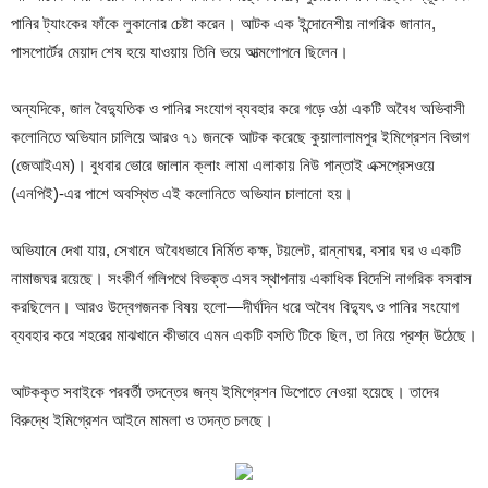
পানির ট্যাংকের ফাঁকে লুকানোর চেষ্টা করেন। আটক এক ইন্দোনেশীয় নাগরিক জানান,
পাসপোর্টের মেয়াদ শেষ হয়ে যাওয়ায় তিনি ভয়ে আত্মগোপনে ছিলেন।
অন্যদিকে, জাল বৈদ্যুতিক ও পানির সংযোগ ব্যবহার করে গড়ে ওঠা একটি অবৈধ অভিবাসী
কলোনিতে অভিযান চালিয়ে আরও ৭১ জনকে আটক করেছে কুয়ালালামপুর ইমিগ্রেশন বিভাগ
(জেআইএম)। বুধবার ভোরে জালান ক্লাং লামা এলাকায় নিউ পান্তাই এক্সপ্রেসওয়ে
(এনপিই)-এর পাশে অবস্থিত এই কলোনিতে অভিযান চালানো হয়।
অভিযানে দেখা যায়, সেখানে অবৈধভাবে নির্মিত কক্ষ, টয়লেট, রান্নাঘর, বসার ঘর ও একটি
নামাজঘর রয়েছে। সংকীর্ণ গলিপথে বিভক্ত এসব স্থাপনায় একাধিক বিদেশি নাগরিক বসবাস
করছিলেন। আরও উদ্বেগজনক বিষয় হলো—দীর্ঘদিন ধরে অবৈধ বিদ্যুৎ ও পানির সংযোগ
ব্যবহার করে শহরের মাঝখানে কীভাবে এমন একটি বসতি টিকে ছিল, তা নিয়ে প্রশ্ন উঠেছে।
আটককৃত সবাইকে পরবর্তী তদন্তের জন্য ইমিগ্রেশন ডিপোতে নেওয়া হয়েছে। তাদের
বিরুদ্ধে ইমিগ্রেশন আইনে মামলা ও তদন্ত চলছে।