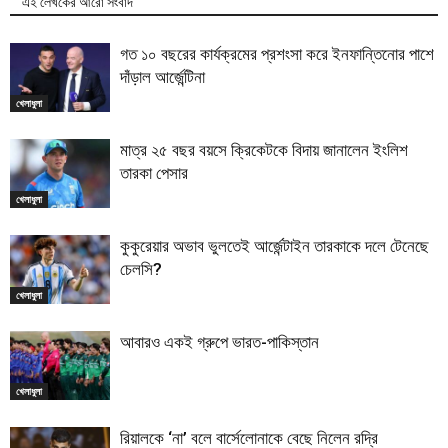
এই লেখকের আরো সংবাদ
গত ১০ বছরের কার্যক্রমের প্রশংসা করে ইনফান্তিনোর পাশে
দাঁড়াল আর্জেন্টিনা
খেলাধুলা
মাত্র ২৫ বছর বয়সে ক্রিকেটকে বিদায় জানালেন ইংলিশ
তারকা পেসার
খেলাধুলা
কুকুরেয়ার অভাব ভুলতেই আর্জেন্টাইন তারকাকে দলে টেনেছে
চেলসি?
খেলাধুলা
আবারও একই গ্রুপে ভারত-পাকিস্তান
খেলাধুলা
রিয়ালকে ‘না’ বলে বার্সেলোনাকে বেছে নিলেন রদ্রি