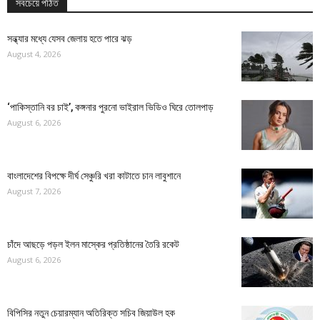
সবচেয়ে পঠিত
সন্ধ্যার মধ্যে যেসব জেলায় হতে পারে ঝড়
August 4, 2026
‘পাকিস্তানি বর চাই’, কঙ্গনার পুরনো ভাইরাল ভিডিও ঘিরে তোলপাড়
August 6, 2026
বাংলাদেশের বিপক্ষে দীর্ঘ সেঞ্চুরি খরা কাটাতে চান লাবুশানে
August 7, 2026
চাঁদে আছড়ে পড়ল ইলন মাস্কের প্রতিষ্ঠানের তৈরি রকেট
August 6, 2026
বিপিসির নতুন চেয়ারম্যান অতিরিক্ত সচিব জিয়াউল হক