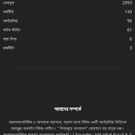
খেলাধুলা
2993
অর্থনীতি
143
অস্ট্রেলিয়া
96
লাইফ স্টাইল
61
সারা বিশ্ব
6
রাজনীতি
3
আমাদের সম্পর্কে
প্রবাসবাংলানিউজ এ আপনাকে স্বাগতম, প্রবাস বাংলা নিউজ একটি অস্ট্রেলিয়া ভিত্তিক
স্বাতন্ত্র্য অনলাইন নিউজ পোর্টাল। ” বিশ্বজুড়ে বাংলাদেশ” স্লোগানে যার যাত্রা শুরু।
প্রবাসবাংলানিউজ আপনার ভালোলাগার প্রতিচ্ছবি। [ Founder : Md Iqbal Eusuf & S