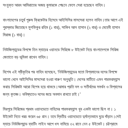
সংযুক্ত আরব আমিরাতের অজয় কুমারকে পেছনে ফেলে সেরা হয়েছেন নাহিদ।
বাংলাদেশের চতুর্থ পুরুষ ক্রিকেটার হিসেবে আইসিসির মাসসেরা হলেন নাহিদ।তার আগে এই
পুরস্কার জিতেছেন মুশফিকুর রহিম (১ বার), সাকিব আল হাসান (২ বার) ও মেহেদী হাসান
মিরাজ (১ বার)।
নিউজিল্যান্ডের বিপক্ষে তিন ম্যাচের ওয়ানডে সিরিজে ৮ উইকেট নিয়ে বাংলাদেশকে সিরিজ
জেতাতে বড় ভূমিকা রাখেন নাহিদ।
বিশেষ এই স্বীকৃতির পর নাহিদ বলেছেন, ‘নিউজিল্যান্ডের মতো বিশ্বমানের দলের বিপক্ষে
ভালো খেলে আইসিসির মাসসেরা হওয়া দারুণ অনুভূতি। দেশের মাটিতে এমন পারফরম্যান্স
করায় সিরিজটা আরো বিশেষ হয়ে থাকবে।আমার প্রতি দল ও সতীর্থদের সমর্থন ও বিশ্বাসের
জন্য কৃতজ্ঞ। ভবিষ্যতেও দলের জয়ে অবদান রাখতে চাই।’
মিরপুরে সিরিজের প্রথম ওয়ানডেতে নাহিদের পারফরম্যান্স খুব একটা ভালো ছিল না। ১
উইকেট নিতে খরচ করেন ৬৫ রান। তবে দ্বিতীয় ওয়ানডেতে দুর্দান্তভাবে ঘুরে দাঁড়ান।সেই
ম্যাচে নিউজিল্যান্ড ব্যাটিং লাইন আপে ধস নামিয়ে ৩২ রানে নেন ৫ উইকেট। চট্টগ্রামে