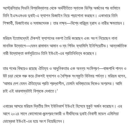
অস্ট্রেলিয়ার সিডনি বিশ্ববিদ্যালয় থেকে অর্থনীতিতে স্নাতক ডিগ্রি অর্জনের পর বর্তমানে
তিনি ইএসএমওড দুবাই-এ ফ্যাশন ডিজাইন নিয়ে পড়াশোনা করছেন। একাধারে তিনি
শিক্ষার্থী, ডিজাইনার ও সমাজসেবক। তার লক্ষ্য—বিশ্বে দারিদ্র্য হ্রাস ও নারীর ক্ষমতায়ন।
মরিয়ম ইতোমধ্যেই টেকসই ফ্যাশনের নকশা তৈরি করেছেন এবং অংশ নিয়েছেন নানা
মানবিক উদ্যোগে—যেমন রামাদান আমান ও দ্য গিভিং ফ্যামিলি ইনিশিয়েটিভ। আন্তর্জাতিক
নারী উদ্যোক্তা কর্মসূচিতেও তিনি ইউএই-এর প্রতিনিধিত্ব করেছেন।
তার শখের বিষয়েও রয়েছে ঐতিহ্য ও আধুনিকতার এক অনন্য সংমিশ্রণ—বাজপাখি পালন ও
উট চড়া থেকে শুরু করে টেকসই ফ্যাশন ও বৈশ্বিক সংস্কৃতি বিনিময় পর্যন্ত। মরিয়ম বলেন,
‘আমার দেশ যেমন ঐতিহ্যের প্রতি শ্রদ্ধাশীল, তেমনি ভবিষ্যতের দিকেও অগ্রসর। আমি
চাই এই ভারসাম্যটাই বিশ্বকে দেখাতে।’
এবারের আসরে মরিয়ম দ্বিতীয় মিস ইউনিভার্স ইউএই হিসেবে মুকুট অর্জন করেছেন। এর
আগে ২০২৪ সালে কোসোভো-জন্মগ্রহণকারী ও দীর্ঘদিনের দুবাই-নিবাসী মডেল এমিলিয়া
ডোব্রেভা ইউএই-এর হয়ে অংশ নিয়েছিলেন।