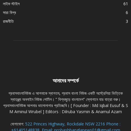
লাইফ স্টাইল
61
সারা বিশ্ব
6
রাজনীতি
3
আমাদের সম্পর্কে
প্রবাসবাংলানিউজ এ আপনাকে স্বাগতম, প্রবাস বাংলা নিউজ একটি অস্ট্রেলিয়া ভিত্তিক
স্বাতন্ত্র্য অনলাইন নিউজ পোর্টাল। ” বিশ্বজুড়ে বাংলাদেশ” স্লোগানে যার যাত্রা শুরু।
প্রবাসবাংলানিউজ আপনার ভালোলাগার প্রতিচ্ছবি। [ Founder : Md Iqbal Eusuf & S
M Aminul Wrubel ] Editors : Dilruba Yasmin & Anamul Azam
যোগাযোগ:
522 Princes Highway, Rockdale NSW 2216 Phone :
+61405148838, Email: probashbanglanews01@gmail.com