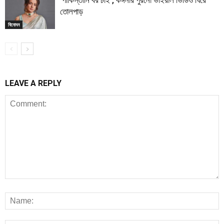
‘পাকিস্তানি বর চাই’, কঙ্গনার পুরনো ভাইরাল ভিডিও ঘিরে
তোলপাড়
বিনোদন
LEAVE A REPLY