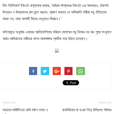
মিস ইউনিভার্স ইউএই কর্তৃপক্ষের ভাষায়, ‘মরিয়ম বিশ্বমঞ্চে ইউএই-এর ক্ষমতায়ন, টেকসই
উন্নয়ন ও উদ্ভাবনের গল্প তুলে ধরবেন, প্রমাণ করবেন যে আমিরাতি নারীরা শুধু ঐতিহ্যের
ধারক নন, তারা আগামী দিনের নেতৃত্বও দিচ্ছেন।’
থাইল্যান্ডে অনুষ্ঠেয় এবারের প্রতিযোগিতায় মরিয়ম মোহাম্মদ শুধু নিজের নয় বরং পুরো সংযুক্ত
আরব আমিরাতের নারীদের আশা-আকাঙ্ক্ষার প্রতীক হয়ে উঠতে চলেছেন।
পূর্ববর্তী সংবাদ
পরবর্তী সংবাদ
ভারতের দার্জিলিংয়ে ভারি বর্ষণে বন্যা ও
ক্যাটরিনার মা হওয়া নিয়ে উদ্বিগ্ন পরিবার