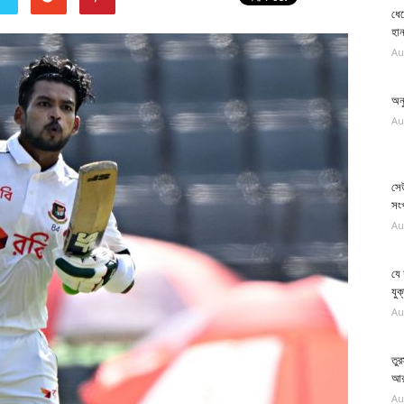
ধেয
হান
Au
অন
Au
সে
সংখ
Au
যে
যুক্
Au
তুর
আরব
Au