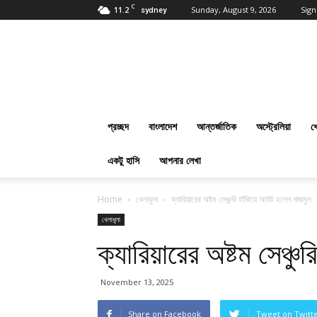
C
11.2
Sunday, August 9, 2026
Sign
sydney
প্রবাসবাংলানিউজ
ডট
কম
:
Online
Bangla
প্রচ্ছদ
বাংলাদেশ
আন্তর্জাতিক
অস্ট্রেলিয়া
খ
News
Everyday
একটু হাসি
আপনার লেখা
Home
খেলাধুলা
ক্যারিয়ারের অষ্টম সেঞ্চুরি হাঁকিয়ে আউট হলেন নাজমুল
খেলাধুলা
ক্যারিয়ারের অষ্টম সেঞ্
November 13, 2025
Share on Facebook
Tweet on Twitt