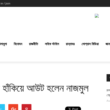
 in / Join
েলাধুলা
বিনোদন
রাজনীতি
লাইফ স্টাইল
রান্নাঘর
সোশ্যাল মিডিয়া
জান
চুরি হাঁকিয়ে আউট হলেন নাজমুল
চাল
গ্র
Au
er