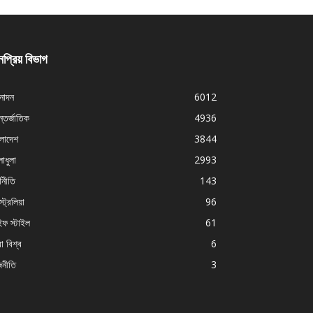
প্রিয় বিভাগ
নোদন
6012
্তর্জাতিক
4936
ংলাদেশ
3844
াধুলা
2993
থনীতি
143
ট্রেলিয়া
96
ইফ স্টাইল
61
া বিশ্ব
6
জনীতি
3