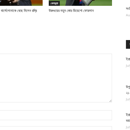
খেলাধুলা
সং
ে বার্সেলোনাকে বেছে নিলেন রদ্রি
উরুগুয়ের নতুন কোচ ডিয়েগো ফোরলান
Au
ইরা
Ju
উগা
২১
Ju
ইরা
ভয়
Ju