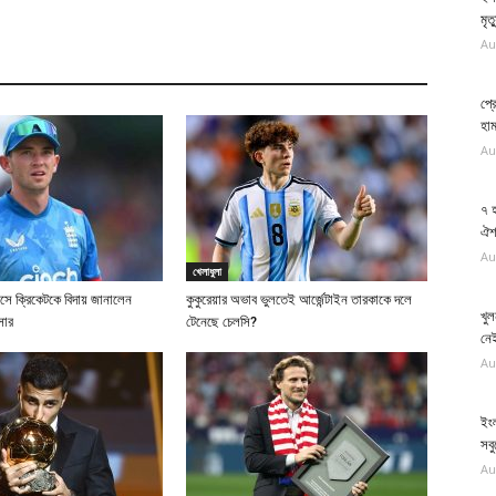
মৃত
Au
প্র
হা
Au
৭ 
ঐশ্
Au
খেলাধুলা
সে ক্রিকেটকে বিদায় জানালেন
কুকুরেয়ার অভাব ভুলতেই আর্জেন্টাইন তারকাকে দলে
খুল
সার
টেনেছে চেলসি?
নেই
Au
ইংল
সব
Au