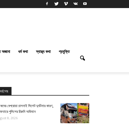
া অজানা
ধর্ম কথা
স্বাস্থ্য কথা
প্রযুক্তি
সর্বশেষ
কদের বেপরোয়া চালনাই সিলেট দুর্ঘটনার কারণ,
েফতারে পুলিশের চিরুনি অভিযান
gust 8, 2026