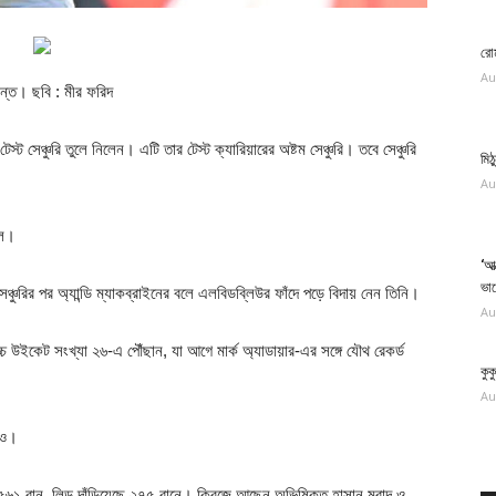
রোম
Au
শান্ত। ছবি : মীর ফরিদ
 সেঞ্চুরি তুলে নিলেন। এটি তার টেস্ট ক্যারিয়ারের অষ্টম সেঞ্চুরি। তবে সেঞ্চুরি
মিঠ
Au
ুল।
‘আত
ভা
্চুরির পর অ্যান্ডি ম্যাকব্রাইনের বলে এলবিডব্লিউর ফাঁদে পড়ে বিদায় নেন তিনি।
Au
্চ উইকেট সংখ্যা ২৬-এ পৌঁছান, যা আগে মার্ক অ‍্যাডায়ার-এর সঙ্গে যৌথ রেকর্ড
কুক
Au
জও।
৫৬১ রান, লিড দাঁড়িয়েছে ২৭৫ রানে। ক্রিজে আছেন অভিষিক্ত হাসান মুরাদ ও