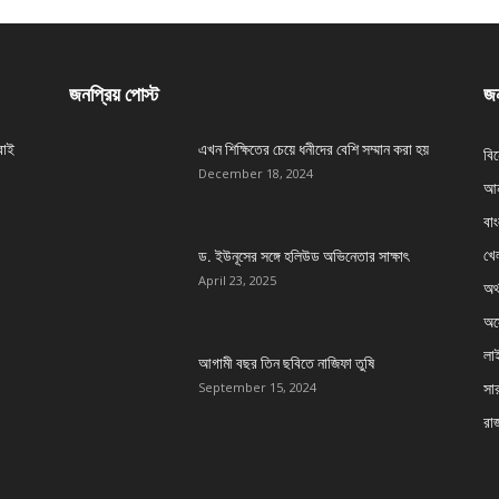
জনপ্রিয় পোস্ট
জন
বাই
এখন শিক্ষিতের চেয়ে ধনীদের বেশি সম্মান করা হয়
বি
December 18, 2024
আন
বা
খেল
ড. ইউনূসের সঙ্গে হলিউড অভিনেতার সাক্ষাৎ
April 23, 2025
অর্
অস্
লা
আগামী বছর তিন ছবিতে নাজিফা তুষি
সার
September 15, 2024
রা