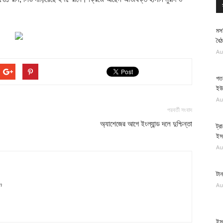
মস
বৈ
Au
গত
ইউ
Au
পরবর্তী সংবাদ
অ্যাশেজের আগে ইংল্যান্ড দলে দুশ্চিন্তা
ট্র
ইস
Au
টান
Au
m
ইসর