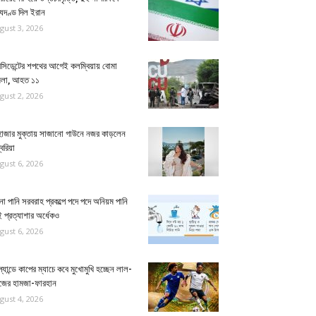
্যুদণ্ড দিল ইরান
gust 3, 2026
েসিডেন্টের শপথের আগেই কলম্বিয়ায় বোমা
মলা, আহত ১১
gust 2, 2026
হাজার মুক্তায় সাজানো গাউনে নজর কাড়লেন
বরিয়া
gust 6, 2026
না পানি সরবরাহ প্রকল্পে পদে পদে অনিয়ম পানি
 প্রত্যাশার অর্ধেকও
gust 6, 2026
্যান্ডে কাপের ম্যাচে কবে মুখোমুখি হচ্ছেন লাল-
ুজের হামজা-ফারহান
gust 4, 2026