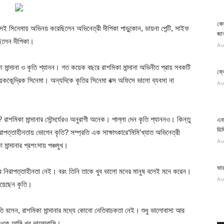
কেন
 সিনেমায় অভিনয় করেছিলেন অভিনেত্রী দীপিকা পাড়ুকোন, ডায়না পেন্টি, সাইফ
জান
েছিলেন দীপিকা।
Au
ান্দানা ও কৃতি শ্যানন। গত কয়েক বছরে রাশমিকা মান্দানা অভিনীত প্রায় সবকটি
ফ্ল
কেন্দ্রিক সিনেমা। অন্যদিকে কৃতির সিনেমা বক্স অফিসে ভালো ব্যবসা না
Au
? রাশমিকা মান্দানার সৌন্দর্যেরও অনুরাগী অনেক। পাল্লা দেন কৃতি শ্যাননও। কিন্তু
এবা
ডিফ
রাপত্তাহীনতায় ভোগেন কৃতি? সম্প্রতি এক সাক্ষাৎকারে‘মিমি’খ্যাত অভিনেত্রী
Au
ান্দানার প্রশংসায় পঞ্চমুখ।
ভা
নের নিরাপত্তাহীনতা নেই। বরং তিনি তাকে খুব ভালো মনের মানুষ বলেই মনে করেন।
Au
নিয়েছেন কৃতি।
ৃতি বলেন, রাশমিকা মান্দানার মধ্যে কোনো নেতিবাচকতা নেই। শুধু ভালোবাসা আর
 ওকে আমি খুব ভালোবাসি।