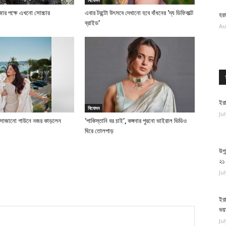
বিনোদন
াজার পক্ষে এখনো সোচ্চার
এবার টরন্টো উৎসবে দেখানো হবে বাঁধনের ‘দ্য ডিফিকাল্ট
হরম
ব্রাইড’
Au
ইরা
বিনোদন
Ju
য় সাজানো গাউনে নজর কাড়লেন
‘পাকিস্তানি বর চাই’, কঙ্গনার পুরনো ভাইরাল ভিডিও
ঘিরে তোলপাড়
উগা
২১
Ju
ইরা
ভয়
Ju