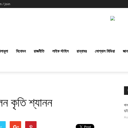
n / Join
েলাধুলা
বিনোদন
রাজনীতি
লাইফ স্টাইল
রান্নাঘর
সোশ্যাল মিডিয়া
জান
ন কৃতি শ্যানন
থান
দু
Au
er