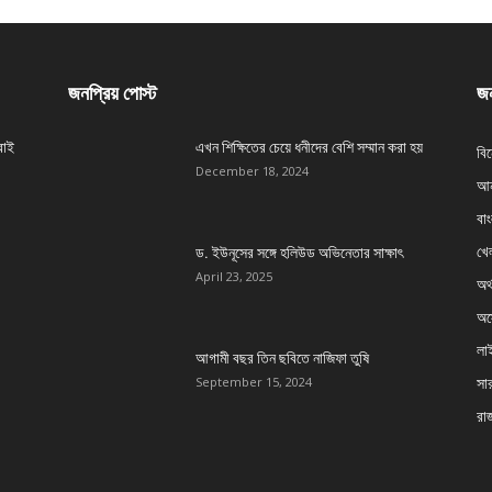
জনপ্রিয় পোস্ট
জন
বাই
এখন শিক্ষিতের চেয়ে ধনীদের বেশি সম্মান করা হয়
বি
December 18, 2024
আন
বা
খেল
ড. ইউনূসের সঙ্গে হলিউড অভিনেতার সাক্ষাৎ
April 23, 2025
অর্
অস্
লা
আগামী বছর তিন ছবিতে নাজিফা তুষি
সার
September 15, 2024
রা