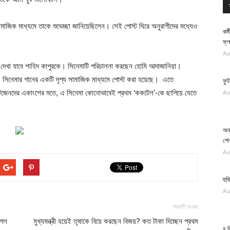
ামাজিক মাধ্যমে তাকে শুভেচ্ছা জানিয়েছিলেন। সেই পোস্ট ঘিরে অনুরাগীদের মধ্যেও
কর্
ফ্
Au
রও দেখা যাবে শাহিদ কাপুরকে। সিনেমাটি পরিচালনা করছেন হোমি আদাজানিয়া।
 এ সিনেমার গানের একটি দৃশ্য সামাজিক মাধ্যমে পোস্ট করা হয়েছে। এতে
ফুট
টিজেনদের একাংশের মতে, এ সিনেমা কোনোভাবেই প্রথম ‘ককটেল’-কে ছাপিয়ে যেতে
Au
অবস
পে
Au
হুথ
Au
পরবর্তী সংবাদ
গেল
মুখ্যমন্ত্রী হয়েই তৃষাকে বিয়ে করছেন বিজয়? কত টাকা দিচ্ছেন প্রথম
৪ ব