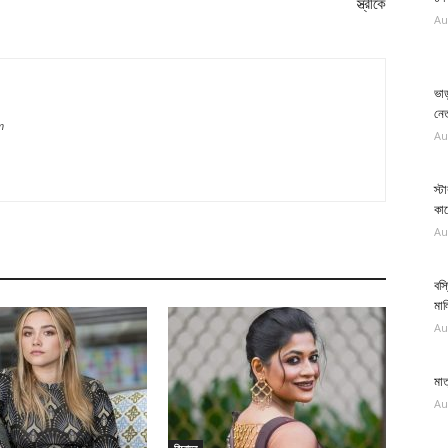
স্ত্রীকে
Au
ভাড়
নেত
m
Au
স্ট
কা
Au
বস্
মা
Au
মাত
Au