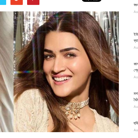
বগ
Au
ইউ
ব্য
Au
কাল
গ্র
Au
মস
বৈ
Au
হুথ
Au