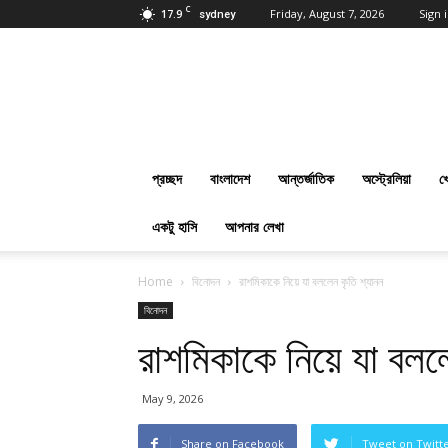
C
17.9
Friday, August 7, 2026
Sign i
sydney
প্রবাসবাংলানিউজ
ডট
কম
:
Online
Bangla
প্রচ্ছদ
বাংলাদেশ
আন্তর্জাতিক
অস্ট্রেলিয়া
খ
News
Everyday
একটু হাসি
আপনার লেখা
Home
বিনোদন
রাশমিকাকে নিয়ে যা বললেন কৃতি শ্যানন
বিনোদন
রাশমিকাকে নিয়ে যা বললে
May 9, 2026
Share on Facebook
Tweet on Twitt