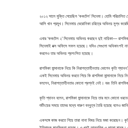
২০১২ সালে মুক্তি পেয়েছিল ‘ককটেল’ সিনেমা। হোমি পরিচালিত সেই
আলি খান প্রমুখ। সিনেমায় ভেরোনিকা চরিত্রে অভিনয় মুগ্ধ কর
এবার ‘ককটেল ২’ সিনেমায় অভিনয় করছেন দুই নায়িকা— রাশমিকা ম
সিনেমাই বক্স অফিসে সফল হয়েছে। যদিও সেগুলো অধিকাংশই নায়ক
করলেও তার অভিনয় প্রশংসিত হয়েছে।
রাশমিকা মান্দানাকে নিয়ে কি নিরাপত্তাহীনতায় ভোগেন কৃতি শ্যানন
একই সিনেমায় অভিনয় করতে গিয়ে কি রাশমিকা মান্দানাকে নিয়ে নি
বললেন, নিরাপত্তাহীনতার কোনো প্রশ্নই নেই। বরং তিনি রাশমিকা ম
কৃতি শ্যানন বলেন, রাশমিকা মান্দানাকে নিয়ে তার মনে কোনো ধর
শুটিংয়ের সময়ে তাদের মধ্যে দারুণ বন্ধুত্ব তৈরি হয়েছে বলেও জা
একসঙ্গে কাজ করতে গিয়ে তারা নানা বিষয় নিয়ে মজা করেছেন। ক
ইতিবাচক মানসিকতা রয়েছে। ও খুবই আন্তরিক ও ভালো মানুষ।