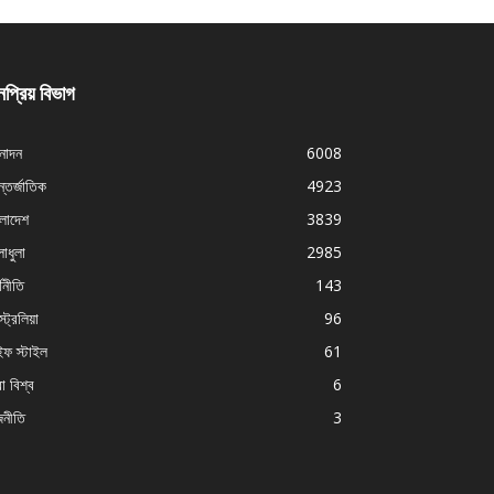
প্রিয় বিভাগ
নোদন
6008
্তর্জাতিক
4923
ংলাদেশ
3839
াধুলা
2985
থনীতি
143
ট্রেলিয়া
96
ইফ স্টাইল
61
া বিশ্ব
6
জনীতি
3