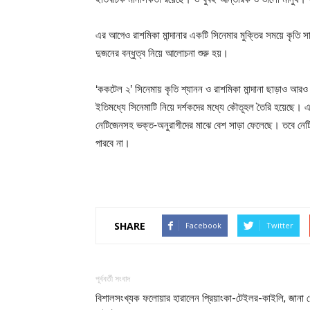
এর আগেও রাশমিকা মান্দানার একটি সিনেমার মুক্তির সময়ে কৃতি স
দুজনের বন্ধুত্ব নিয়ে আলোচনা শুরু হয়।
‘ককটেল ২’ সিনেমায় কৃতি শ্যানন ও রাশমিকা মান্দানা ছাড়াও আ
ইতিমধ্যে সিনেমাটি নিয়ে দর্শকদের মধ্যে কৌতূহল তৈরি হয়েছে।
নেটিজেনসহ ভক্ত-অনুরাগীদের মাঝে বেশ সাড়া ফেলেছে। তবে নে
পারবে না।
SHARE
Facebook
Twitter
পূর্ববর্তী সংবাদ
বিশালসংখ্যক ফলোয়ার হারালেন প্রিয়াংকা-টেইলর-কাইলি, জানা 