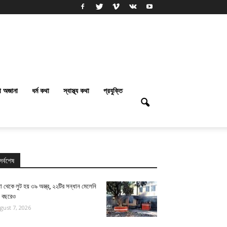
া অজানা
ধর্ম কথা
স্বাস্থ্য কথা
প্রযুক্তি
সর্বশেষ
া থেকে লুট হয় ৩৯ অস্ত্র, ২২টির সন্ধান মেলেনি
ই বছরেও
gust 7, 2026