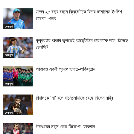
মাত্র ২৫ বছর বয়সে ক্রিকেটকে বিদায় জানালেন ইংলিশ
তারকা পেসার
খেলাধুলা
কুকুরেয়ার অভাব ভুলতেই আর্জেন্টাইন তারকাকে দলে টেনেছে
চেলসি?
খেলাধুলা
আবারও একই গ্রুপে ভারত-পাকিস্তান
খেলাধুলা
রিয়ালকে ‘না’ বলে বার্সেলোনাকে বেছে নিলেন রদ্রি
খেলাধুলা
উরুগুয়ের নতুন কোচ ডিয়েগো ফোরলান