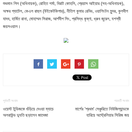
শুভমান গিল (অধিনায়ক), রোহিত শর্মা, বিরাট কোহলি, শ্রেয়াস আইয়ার (সহ-অধিনায়ক),
অক্ষর প্যাটেল, কেএল রাহুল (উইকেটকিপার), নীতিশ কুমার রেড্ডি, ওয়াশিংটন সুন্দর, কুলদীপ
যাদব, হার্ষিত রানা, মোহাম্মদ সিরাজ, আর্শদীপ সিং, প্রসিদ্ধ কৃষ্ণা, ধ্রুব জুরেল, যশস্বী
জয়সওয়াল।
পূর্ববর্তী সংবাদ
পরবর্তী সংবাদ
ওয়েস্ট ইন্ডিজকে গুঁড়িয়ে দেওয়া ম্যাচে
মার্শের ‘প্রথম’ সেঞ্চুরিতে নিউজিল্যান্ডকে
অলরাউন্ড দ্যুতি ছড়ালেন জাদেজা
হারিয়ে অস্ট্রেলিয়ার সিরিজ জয়