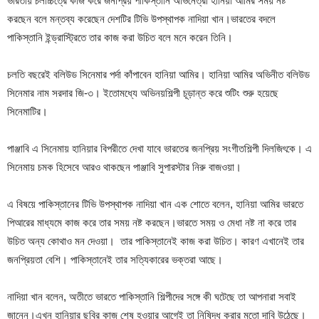
ভারতীয় চলচ্চিত্রে কাজ করে জনপ্রিয় পাকিস্তানি অভিনেত্রী হানিয়া আমির সময় নষ্ট
করছেন বলে মন্তব্য করেছেন দেশটির টিভি উপস্থাপক নাদিয়া খান।ভারতের বদলে
পাকিস্তানি ইন্ড্রাস্ট্রিতে তার কাজ করা উচিত বলে মনে করেন তিনি।
চলতি বছরেই বলিউড সিনেমার পর্দা কাঁপাবেন হানিয়া আমির। হানিয়া আমির অভিনীত বলিউড
সিনেমার নাম সরদার জি-৩। ইতোমধ্যে অভিনয়শিল্পী চূড়ান্ত করে শুটিং শুরু হয়েছে
সিনেমাটির।
পাঞ্জাবি এ সিনেমায় হানিয়ার বিপরীতে দেখা যাবে ভারতের জনপ্রিয় সংগীতশিল্পী দিলজিৎকে। এ
সিনেমায় চমক হিসেবে আরও থাকছেন পাঞ্জাবি সুপারস্টার নিরু বাজওয়া।
এ বিষয়ে পাকিস্তানের টিভি উপস্থাপক নাদিয়া খান এক শোতে বলেন, হানিয়া আমির ভারতে
পিআরের মাধ্যমে কাজ করে তার সময় নষ্ট করছেন।ভারতে সময় ও মেধা নষ্ট না করে তার
উচিত অন্য কোথাও মন দেওয়া। তার পাকিস্তানেই কাজ করা উচিত। কারণ এখানেই তার
জনপ্রিয়তা বেশি। পাকিস্তানেই তার সত্যিকারের ভক্তরা আছে।
নাদিয়া খান বলেন, অতীতে ভারতে পাকিস্তানি শিল্পীদের সঙ্গে কী ঘটেছে তা আপনারা সবাই
জানেন।এখন হানিয়ার ছবির কাজ শেষ হওয়ার আগেই তা নিষিদ্ধ করার মতো দাবি উঠেছে।