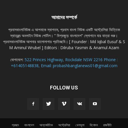
আমাদের সম্পর্কে
প্রবাসবাংলানিউজ এ আপনাকে স্বাগতম, প্রবাস বাংলা নিউজ একটি অস্ট্রেলিয়া ভিত্তিক
স্বাতন্ত্র্য অনলাইন নিউজ পোর্টাল। ” বিশ্বজুড়ে বাংলাদেশ” স্লোগানে যার যাত্রা শুরু।
প্রবাসবাংলানিউজ আপনার ভালোলাগার প্রতিচ্ছবি। [ Founder : Md Iqbal Eusuf & S
M Aminul Wrubel ] Editors : Dilruba Yasmin & Anamul Azam
যোগাযোগ:
522 Princes Highway, Rockdale NSW 2216 Phone :
+61405148838, Email: probashbanglanews01@gmail.com
FOLLOW US
প্রচ্ছদ
বাংলাদেশ
আন্তর্জাতিক
অস্ট্রেলিয়া
খেলাধুলা
বিনোদন
রাজনীতি